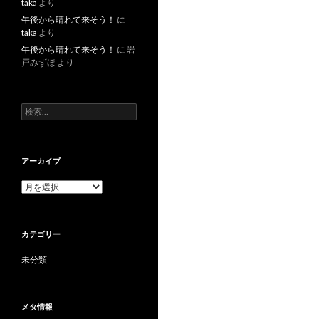
taka
より
午後から晴れて来そう！
に
taka
より
午後から晴れて来そう！
に
岩
戸みずほ
より
検索:
アーカイブ
アーカイブ
カテゴリー
未分類
メタ情報