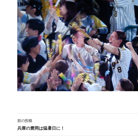
前の投稿
投稿ナビゲーション
兵庫の豊岡は猛暑日に！