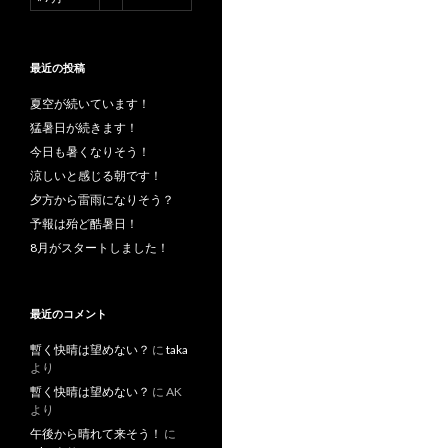
最近の投稿
夏空が続いています！
猛暑日が続きます！
今日も暑くなりそう！
涼しいと感じる朝です！
夕方から雷雨になりそう？
予報は殆ど酷暑日！
8月がスタートしました！
最近のコメント
暫く快晴は望めない？
に
taka
より
暫く快晴は望めない？
に
AK
より
午後から晴れて来そう！
に