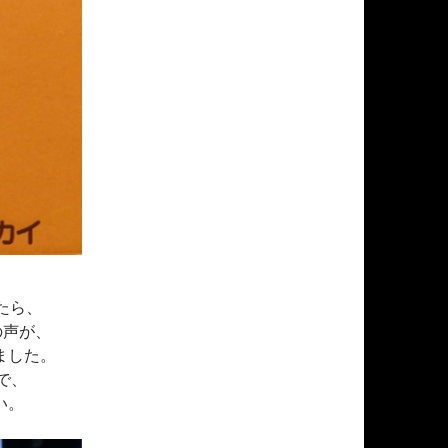
たら、
の声が、
ました。
で、
い。