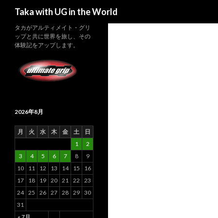
検索
Taka with UG in the World
タカがアルティメイト・グリ
ップと共に世界を旅し、その
体験記をアップします。
2026年8月
月
火
水
木
金
土
日
1
2
3
4
5
6
7
8
9
10
11
12
13
14
15
16
17
18
19
20
21
22
23
24
25
26
27
28
29
30
31
« 7月