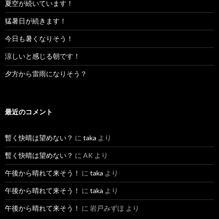
夏空が続いています！
猛暑日が続きます！
今日も暑くなりそう！
涼しいと感じる朝です！
夕方から雷雨になりそう？
最近のコメント
暫く快晴は望めない？
に
taka
より
暫く快晴は望めない？
に
AK
より
午後から晴れて来そう！
に
taka
より
午後から晴れて来そう！
に
taka
より
午後から晴れて来そう！
に
岩戸みずほ
より