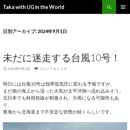
検索
Taka with UG in the World
コンテンツへ移動
メインメ
ニュー
日別アーカイブ: 2024年9月1日
未だに迷走する台風10号！
2024年9月1日
コメントをどうぞ
明日には台風10号は熱帯低気圧に変わる予報ですが、
まだ南の海上から湿った大気が太平洋側へ流れ込みそう。
北日本でも秋雨前線が刺激され、大雨になる可能性もあ
り、
東海から北海道まで不安定な状態が続くらしいです。