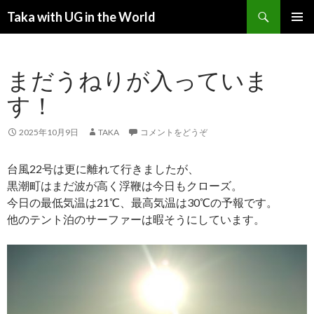
検索
Taka with UG in the World
コンテンツへ移動
メインメ
ニュー
まだうねりが入っていま
す！
2025年10月9日
TAKA
コメントをどうぞ
台風22号は更に離れて行きましたが、
黒潮町はまだ波が高く浮鞭は今日もクローズ。
今日の最低気温は21℃、最高気温は30℃の予報です。
他のテント泊のサーファーは暇そうにしています。