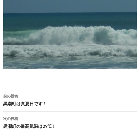
前の投稿
投稿ナビゲーション
黒潮町は真夏日です！
次の投稿
黒潮町の最高気温は29℃！