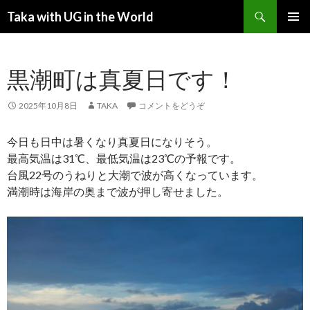
検索
Taka with UG in the World
コンテンツへ移動
メインメ
ニュー
黒潮町は真夏日です！
2025年10月8日
TAKA
コメントをどうぞ
今日も日中は暑くなり真夏日になりそう。
最高気温は31℃、最低気温は23℃の予報です。
台風22号のうねりと大潮で波が高くなっています。
満潮時は海岸の奥まで波が押し寄せました。