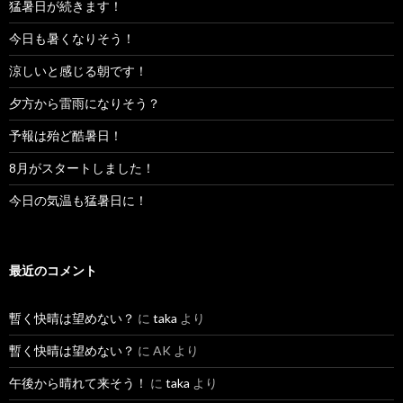
猛暑日が続きます！
今日も暑くなりそう！
涼しいと感じる朝です！
夕方から雷雨になりそう？
予報は殆ど酷暑日！
8月がスタートしました！
今日の気温も猛暑日に！
最近のコメント
暫く快晴は望めない？
に
taka
より
暫く快晴は望めない？
に
AK
より
午後から晴れて来そう！
に
taka
より