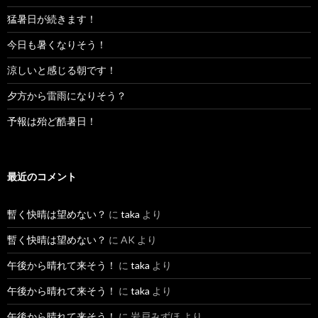
猛暑日が続きます！
今日も暑くなりそう！
涼しいと感じる朝です！
夕方から雷雨になりそう？
予報は殆ど酷暑日！
最近のコメント
暫く快晴は望めない？
に
taka
より
暫く快晴は望めない？
に
AK
より
午後から晴れて来そう！
に
taka
より
午後から晴れて来そう！
に
taka
より
午後から晴れて来そう！
に
岩戸みずほ
より