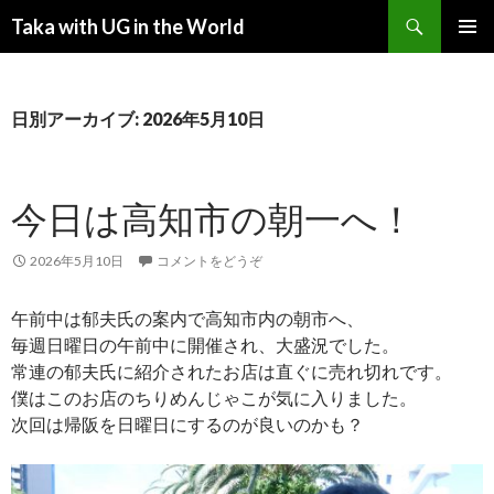
検索
Taka with UG in the World
コンテンツへ移動
メインメ
ニュー
日別アーカイブ: 2026年5月10日
今日は高知市の朝一へ！
2026年5月10日
コメントをどうぞ
午前中は郁夫氏の案内で高知市内の朝市へ、
毎週日曜日の午前中に開催され、大盛況でした。
常連の郁夫氏に紹介されたお店は直ぐに売れ切れです。
僕はこのお店のちりめんじゃこが気に入りました。
次回は帰阪を日曜日にするのが良いのかも？