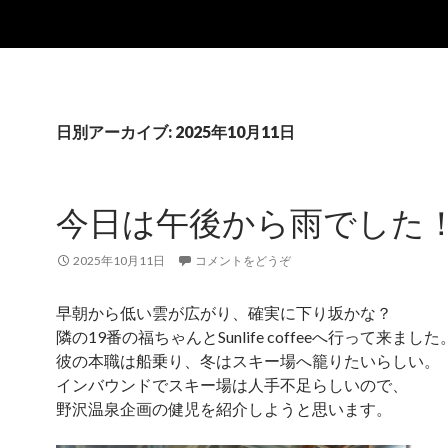
日別アーカイブ: 2025年10月11日
今日は午後から雨でした
2025年10月11日
コメントをどうぞ
早朝から低い雲が広がり、確実に下り坂かな？
隣の19番の福ちゃんとSunlife coffeeへ行って来ました
彼の本職は船乗り、冬はスキー場へ籠りたいらしい。
インバウンドでスキー場は人手不足らしいので、
野沢温泉企画の健児を紹介しようと思います。