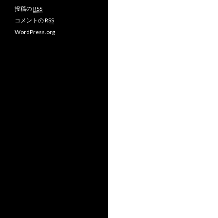
投稿の
RSS
コメントの
RSS
WordPress.org