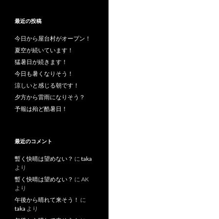
最近の投稿
今日から屋台村がオープン！
夏空が続いています！
猛暑日が続きます！
今日も暑くなりそう！
涼しいと感じる朝です！
夕方から雷雨になりそう？
予報は殆ど酷暑日！
最近のコメント
暫く快晴は望めない？
に
taka
より
暫く快晴は望めない？
に
AK
より
午後から晴れて来そう！
に
taka
より