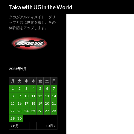
検索
Taka with UG in the World
タカがアルティメイト・グリ
ップと共に世界を旅し、その
体験記をアップします。
2025年9月
月
火
水
木
金
土
日
1
2
3
4
5
6
7
8
9
10
11
12
13
14
15
16
17
18
19
20
21
22
23
24
25
26
27
28
29
30
« 8月
10月 »