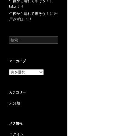
午後から晴れて来そう！
に
taka
より
午後から晴れて来そう！
に
岩
戸みずほ
より
検索:
アーカイブ
アーカイブ
カテゴリー
未分類
メタ情報
ログイン