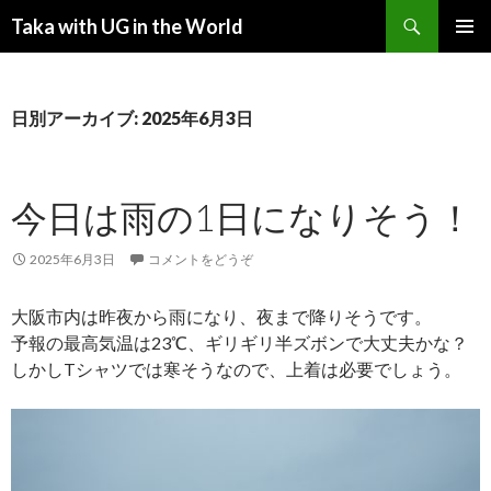
検索
Taka with UG in the World
コンテンツへ移動
メインメ
ニュー
日別アーカイブ: 2025年6月3日
今日は雨の1日になりそう！
2025年6月3日
コメントをどうぞ
大阪市内は昨夜から雨になり、夜まで降りそうです。
予報の最高気温は23℃、ギリギリ半ズボンで大丈夫かな？
しかしTシャツでは寒そうなので、上着は必要でしょう。