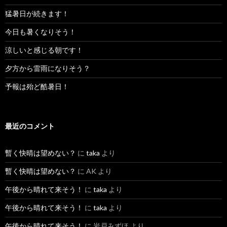
猛暑日が続きます！
今日も暑くなりそう！
涼しいと感じる朝です！
夕方から雷雨になりそう？
予報は殆ど酷暑日！
最近のコメント
暫く快晴は望めない？
に
taka
より
暫く快晴は望めない？
に
AK
より
午後から晴れて来そう！
に
taka
より
午後から晴れて来そう！
に
taka
より
午後から晴れて来そう！
に
岩戸みずほ
より