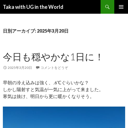
検索
Taka with UG in the World
コンテンツへ移動
メインメ
ニュー
日別アーカイブ: 2025年3月20日
今日も穏やかな1日に！
2025年3月20日
コメントをどうぞ
早朝の冷え込みは強く、₋6℃ぐらいかな？
しかし陽射すと気温が一気に上がって来ました。
寒気は抜け、明日から更に暖かくなりそう。