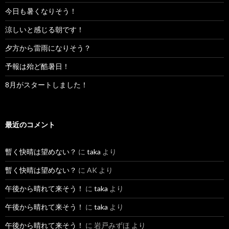
今日も暑くなりそう！
涼しいと感じる朝です！
夕方から雷雨になりそう？
予報は殆ど酷暑日！
8月がスタートしました！
最近のコメント
暫く快晴は望めない？
に
taka
より
暫く快晴は望めない？
に
AK
より
午後から晴れて来そう！
に
taka
より
午後から晴れて来そう！
に
taka
より
午後から晴れて来そう！
に
岩戸みずほ
より