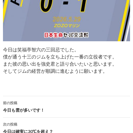
今日は笑福亭智六の三回忌でした。
僕が通う十三のジムを立ち上げた一番の立役者です。
また彼の思い出を強史君と語り合いたいと思います。
そしてジムの経営が順調に進むように願います。
前の投稿
投稿ナビゲーション
今日も雲が多いです！
次の投稿
今日は確実に30℃を超え？