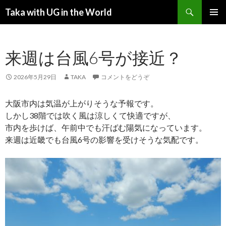
検索
Taka with UG in the World
コンテンツへ移動
メインメ
ニュー
来週は台風6号が接近？
2026年5月29日
TAKA
コメントをどうぞ
大阪市内は気温が上がりそうな予報です。
しかし38階では吹く風は涼しくて快適ですが、
市内を歩けば、午前中でも汗ばむ陽気になっています。
来週は近畿でも台風6号の影響を受けそうな気配です。