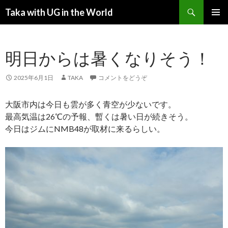
検索
Taka with UG in the World
コンテンツへ移動
メインメ
ニュー
明日からは暑くなりそう！
2025年6月1日
TAKA
コメントをどうぞ
大阪市内は今日も雲が多く青空が少ないです。
最高気温は26℃の予報、暫くは暑い日が続きそう。
今日はジムにNMB48が取材に来るらしい。