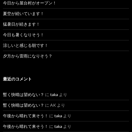
今日から屋台村がオープン！
夏空が続いています！
猛暑日が続きます！
今日も暑くなりそう！
涼しいと感じる朝です！
夕方から雷雨になりそう？
最近のコメント
暫く快晴は望めない？
に
taka
より
暫く快晴は望めない？
に
AK
より
午後から晴れて来そう！
に
taka
より
午後から晴れて来そう！
に
taka
より