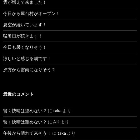
雲が増えて来ました！
今日から屋台村がオープン！
夏空が続いています！
猛暑日が続きます！
今日も暑くなりそう！
涼しいと感じる朝です！
夕方から雷雨になりそう？
最近のコメント
暫く快晴は望めない？
に
taka
より
暫く快晴は望めない？
に
AK
より
午後から晴れて来そう！
に
taka
より