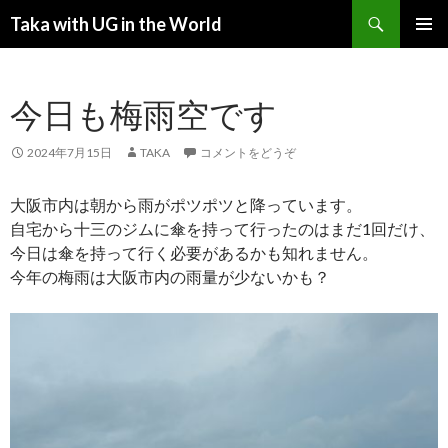
検索
Taka with UG in the World
コンテンツへ移動
メインメ
ニュー
今日も梅雨空です
2024年7月15日
TAKA
コメントをどうぞ
大阪市内は朝から雨がポツポツと降っています。
自宅から十三のジムに傘を持って行ったのはまだ1回だけ、
今日は傘を持って行く必要があるかも知れません。
今年の梅雨は大阪市内の雨量が少ないかも？