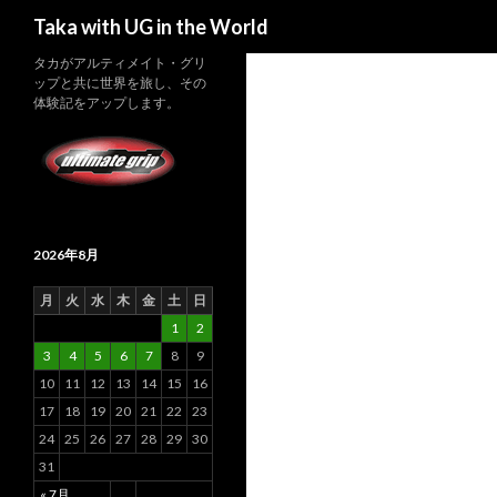
検索
Taka with UG in the World
タカがアルティメイト・グリ
ップと共に世界を旅し、その
体験記をアップします。
2026年8月
月
火
水
木
金
土
日
1
2
3
4
5
6
7
8
9
10
11
12
13
14
15
16
17
18
19
20
21
22
23
24
25
26
27
28
29
30
31
« 7月