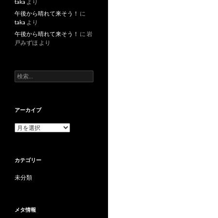
taka
より
午後から晴れて来そう！
に
taka
より
午後から晴れて来そう！
に
岩
戸みずほ
より
検索:
アーカイブ
アーカイブ
カテゴリー
未分類
メタ情報