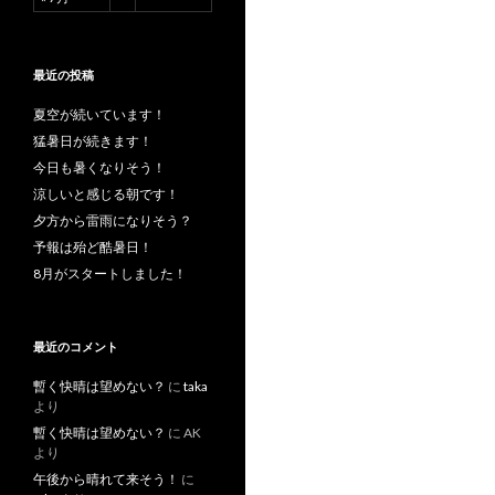
最近の投稿
夏空が続いています！
猛暑日が続きます！
今日も暑くなりそう！
涼しいと感じる朝です！
夕方から雷雨になりそう？
予報は殆ど酷暑日！
8月がスタートしました！
最近のコメント
暫く快晴は望めない？
に
taka
より
暫く快晴は望めない？
に
AK
より
午後から晴れて来そう！
に