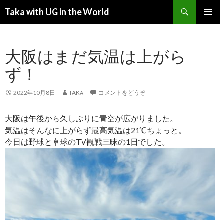
検索
Taka with UG in the World
コンテンツへ移動
メインメ
ニュー
大阪はまだ気温は上がら
ず！
2022年10月8日
TAKA
コメントをどうぞ
大阪は午後から久しぶりに青空が広がりました。
気温はそんなに上がらず最高気温は21℃ちょっと。
今日は野球と卓球のTV観戦三昧の1日でした。