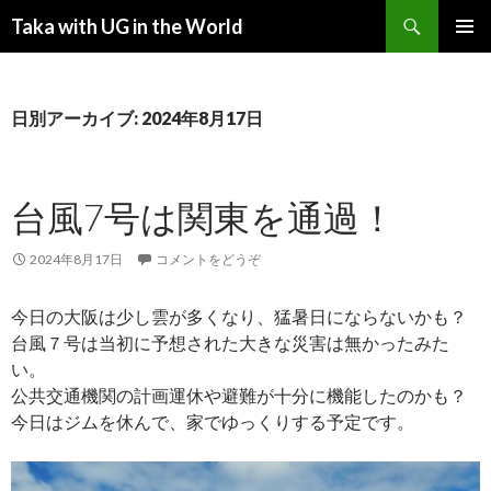
検索
Taka with UG in the World
コンテンツへ移動
メインメ
ニュー
日別アーカイブ: 2024年8月17日
台風7号は関東を通過！
2024年8月17日
コメントをどうぞ
今日の大阪は少し雲が多くなり、猛暑日にならないかも？
台風７号は当初に予想された大きな災害は無かったみた
い。
公共交通機関の計画運休や避難が十分に機能したのかも？
今日はジムを休んで、家でゆっくりする予定です。