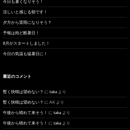
今日も暑くなりそう！
涼しいと感じる朝です！
夕方から雷雨になりそう？
予報は殆ど酷暑日！
8月がスタートしました！
今日の気温も猛暑日に！
最近のコメント
暫く快晴は望めない？
に
taka
より
暫く快晴は望めない？
に
AK
より
午後から晴れて来そう！
に
taka
より
午後から晴れて来そう！
に
taka
より